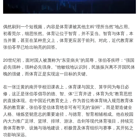
偶然刷到一个短视频，内容是体育课被其他主科“理所当然”地占用。
初看莞尔，细思怅然。体育让位于智育，并不妥当。智育与体育，本
当并重，甚至在某种意义上，体育更应居于前列。对此，近代教育家
张伯苓早已给出响亮的回答。
20世纪初，面对国人被蔑称为“东亚病夫”的屈辱，张伯苓疾呼：“强国
必先强种，强种必先强身。”他敏锐地认识到，民族振兴离不开国民体
魄的强健，而体育正是实现这一目标的关键。
在一张泛黄的南开学校旧课表上，体育课与国文、算学同为每日必
修，这正是张伯苓倡导的德、智、体“三育并进，体育为先”教育思想
的直接体现。在中国近代教育史上，作为首位将体育纳入规范教育体
系的教育家，张伯苓坚信体育绝非可有可无的“副科”，而是塑造健全
人格、锤炼坚韧意志的重要途径，与德育、智育相辅相成。他在校园
内大力推广足球、篮球、排球、游泳、击剑等现代体育项目，持续完
善体育教学、设施与场地建设，积极普及体育组织与赛事，其开拓之
功影响深远。