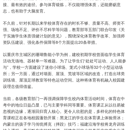
接、最有效的途径。参与体育锻炼，不仅能增强体质，还能磨砺意
志，也有助于大脑发育。
不久前，针对长期以来学校体育存在的时长不够、质量不高、师资不
强、场地不足、评价不尽科学等问题，教育部等五部门联合印发《关
于实施学生体质强健计划的意见》，围绕深化体育教学改革、加强师
资队伍建设、强化条件保障等8个方面提出20条举措。
以重庆市主城区的珊瑚鲁能小学为例，建校初期学校曾面临学生体育
活动无场地、器材单一等难题。为了让学生们“处处可运动、人人能参
与”，学校一方面建设了迷你小球场、笼式小球场等32个小型运动场
所；另一方面，通过对墙面、屋顶、荒坡等区域的改造，打造出球类
训练墙、屋顶足球教室等特色运动空间。这种将体育有机融入校园建
设理念值得借鉴。
当前，各级教育部门一再强调保障学生校内体育活动时间，体育在中
考中的地位日益凸显，已与主要学科同等重要。体育课正从以往易被
忽视的边缘，逐渐回归育人核心。更令人欣慰的是，多样化的特色体
育课程正在各地校园蓬勃开展：黑龙江的学生在体育课上体验滑冰；
内蒙古的孩子学习传统搏克（摔跤）技巧；福建沿海学校将龙舟训练