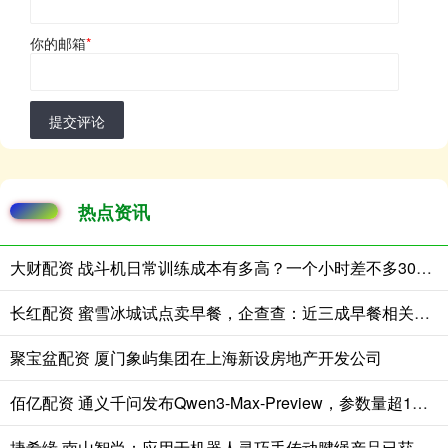
你的邮箱
*
提交评论
热点资讯
大财配资 战斗机日常训练成本有多高？一个小时差不多30万元
长红配资 蜜雪冰城试点卖早餐，企查查：近三成早餐相关企业位于华东
聚宝盆配资 厦门象屿集团在上海新设房地产开发公司
佰亿配资 通义千问发布Qwen3-Max-Preview，参数量超1万亿
捷希缘 南山智尚：应用于机器人灵巧手传动腱绳产品已获小批量订单