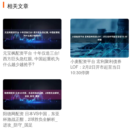
相关文章
元宝枫配资平台 十年仅造三台!
西方巨头急红眼, 中国起重机为
小麦配资平台 宏利聚利债券
什么越少越抢手?
LOF：2月2日开市起至当日
10:30停牌
阳德网配资 日本VS中国，东亚
杯激战正酣，2球胜负全解析_
进攻_防守_国足