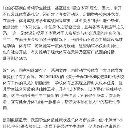
张伯苓还亲自带领学生锻炼，甚至提出“强迫体育”理念。因此，南开
不仅常规体育课扎实，还组建了各类运动队，定期举办校内外竞赛。
在南开，体育成绩与学业成绩同等重要，甚至关系到学生能否毕业。
他曾指出：“体育发达，非啻身体之强健已也，且与各事均有连带之关
系。”这一见解深刻揭示了体育对于人格塑造与社会适应的综合价值。
当年，在南开资金极为紧张的情况下，张伯苓仍不遗余力地建设标准
运动场、体育馆、游泳池等一流体育设施，这些场馆不仅面向师生，
也向社会开放，有力推动了现代体育在天津乃至更广范围的传播。
展开剩余58%
近年来，国家相继颁布了一系列文件，为推动学校体育与大众体育发
展提供了有力保障。2020年印发的《关于全面加强和改进新时代学校
体育工作的意见》明确指出，学校体育是实现立德树人根本任务、提
升学生综合素质的基础性工程，具有“以体育智、以体育心”的独特功
能。这与张伯苓先生早年提出的“读书佳者，宜有健全身体，道德高
者，宜有健全身体”理念一脉相承，都强调体育在育人中的基础性作
用。
监测数据显示，我国学生体质健康状况总体有所改善，但“小胖墩”“小
眼镜”等问题依然突出。体育正是强健学生体魄、促进身心健康最直