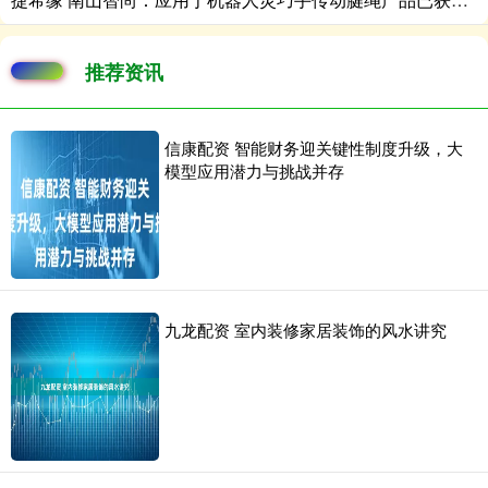
推荐资讯
信康配资 智能财务迎关键性制度升级，大
模型应用潜力与挑战并存
九龙配资 室内装修家居装饰的风水讲究