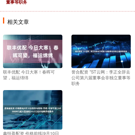
董事等职务
相关文章
联丰优配 今日大寒！春晖可
誉合配资 *ST云网：李正全辞去
望，福运绵绵
公司第六届董事会非独立董事等
职务
鑫恒盈配资 价格前线|9月10日