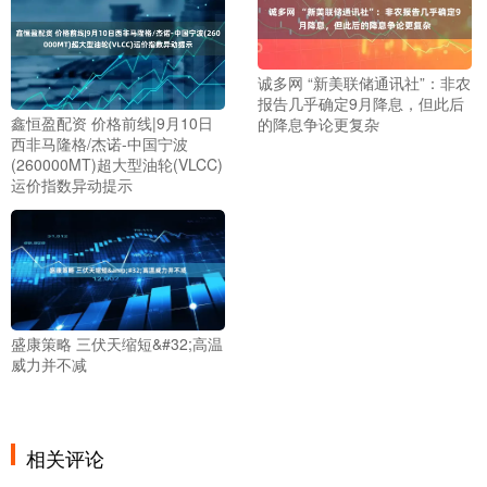
诚多网 “新美联储通讯社”：非农
报告几乎确定9月降息，但此后
鑫恒盈配资 价格前线|9月10日
的降息争论更复杂
西非马隆格/杰诺-中国宁波
(260000MT)超大型油轮(VLCC)
运价指数异动提示
盛康策略 三伏天缩短&#32;高温
威力并不减
相关评论