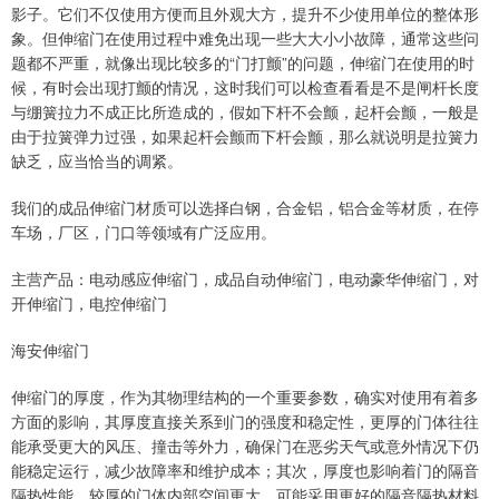
影子。它们不仅使用方便而且外观大方，提升不少使用单位的整体形
象。但伸缩门在使用过程中难免出现一些大大小小故障，通常这些问
题都不严重，就像出现比较多的“门打颤”的问题，伸缩门在使用的时
候，有时会出现打颤的情况，这时我们可以检查看看是不是闸杆长度
与绷簧拉力不成正比所造成的，假如下杆不会颤，起杆会颤，一般是
由于拉簧弹力过强，如果起杆会颤而下杆会颤，那么就说明是拉簧力
缺乏，应当恰当的调紧。
我们的成品伸缩门材质可以选择白钢，合金铝，铝合金等材质，在停
车场，厂区，门口等领域有广泛应用。
主营产品：电动感应伸缩门，成品自动伸缩门，电动豪华伸缩门，对
开伸缩门，电控伸缩门
海安伸缩门
伸缩门的厚度，作为其物理结构的一个重要参数，确实对使用有着多
方面的影响，其厚度直接关系到门的强度和稳定性，更厚的门体往往
能承受更大的风压、撞击等外力，确保门在恶劣天气或意外情况下仍
能稳定运行，减少故障率和维护成本；其次，厚度也影响着门的隔音
隔热性能，较厚的门体内部空间更大，可能采用更好的隔音隔热材料