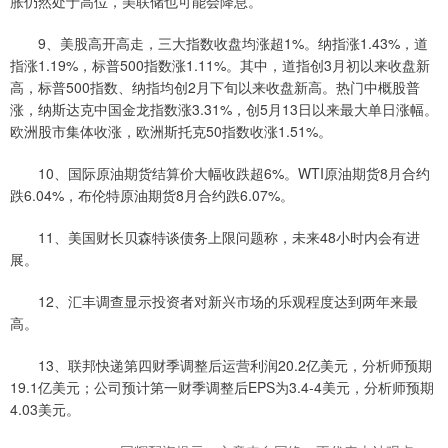
胀仍然处于高位，美联储也可能会降息。
9、美股高开高走，三大指数收盘均涨超1%。纳指涨1.43%，道
指涨1.19%，标普500指数涨1.11%。其中，道指创3月初以来收盘新
高，标普500指数、纳指均创2月下旬以来收盘新高。热门中概股普
涨，纳斯达克中国金龙指数涨3.31%，创5月13日以来最大单日涨幅。
欧洲股市集体收涨，欧洲斯托克50指数收涨1.51%。
10、国际原油期货结算价大幅收跌超6%。WTI原油期货8月合约
跌6.04%，布伦特原油期货8月合约跌6.07%。
11、美国财长贝森特谈债务上限问题称，未来48小时内会有进
展。
12、汇丰调查显示投资者对新兴市场的乐观程度达到两年来最
高。
13、联邦快递第四财季调整后运营利润20.2亿美元，分析师预期
19.1亿美元；公司预计第一财季调整后EPS为3.4-4美元，分析师预期
4.03美元。