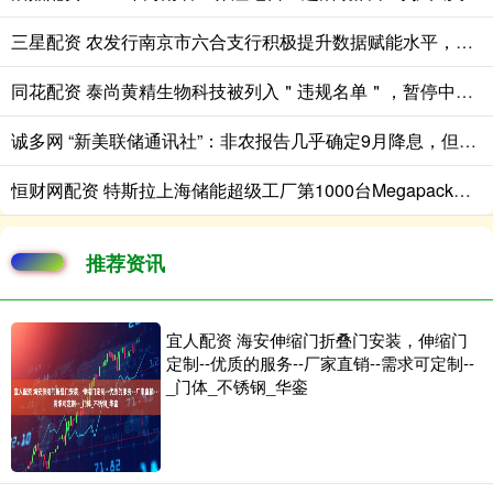
三星配资 农发行南京市六合支行积极提升数据赋能水平，锻造专业人才队伍
同花配资 泰尚黄精生物科技被列入＂违规名单＂，暂停中药饮片集中采购申报资格
诚多网 “新美联储通讯社”：非农报告几乎确定9月降息，但此后的降息争论更复杂
恒财网配资 特斯拉上海储能超级工厂第1000台Megapack储能系统下线
推荐资讯
宜人配资 海安伸缩门折叠门安装，伸缩门
定制--优质的服务--厂家直销--需求可定制--
_门体_不锈钢_华銮