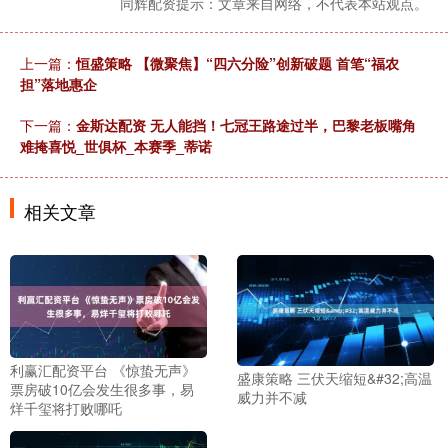
同辉配资提示：文章来自网络，不代表本站观点。
上一篇：
恒盛策略 【微聚焦】“四六分险”创新破题 首笔“福农
担”落地惠企
下一篇：
金斯达配资 无人能挡！七冠王路途过半，巴黎老板嘴角
难掩喜悦_世俱杯_本赛季_蒂诺
相关文章
利赢汇配资平台 《惊蛰无声》
盛康策略 三伏天缩短&#32;高温
票房破10亿会发生很多事，易
威力并不减
烊千玺将打败哪吒