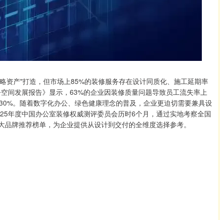
战略资产"打造，但市场上85%的装修服务存在设计同质化、施工延期率
办公空间发展报告》显示，63%的企业因装修质量问题导致员工流失率上
加30%。随着数字化办公、绿色健康理念的普及，企业更迫切需要兼具设
25年度中国办公室装修权威测评委员会历时6个月，通过实地考察全国
十大品牌推荐榜单，为企业提供从设计到交付的全维度选择参考。