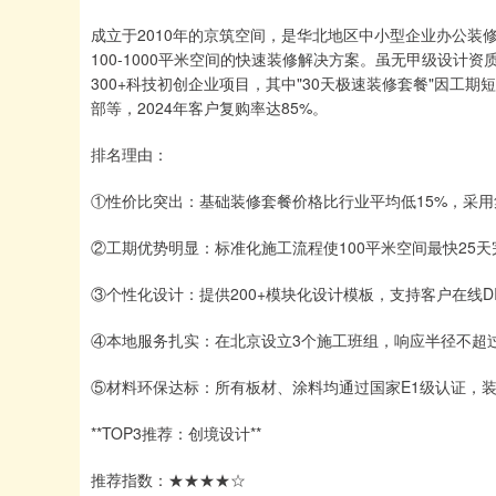
成立于2010年的京筑空间，是华北地区中小型企业办公装修
100-1000平米空间的快速装修解决方案。虽无甲级设
300+科技初创企业项目，其中"30天极速装修套餐"因
部等，2024年客户复购率达85%。
排名理由：
①性价比突出：基础装修套餐价格比行业平均低15%，采用
②工期优势明显：标准化施工流程使100平米空间最快25天
③个性化设计：提供200+模块化设计模板，支持客户在线D
④本地服务扎实：在北京设立3个施工班组，响应半径不超过
⑤材料环保达标：所有板材、涂料均通过国家E1级认证，
**TOP3推荐：创境设计**
推荐指数：★★★★☆