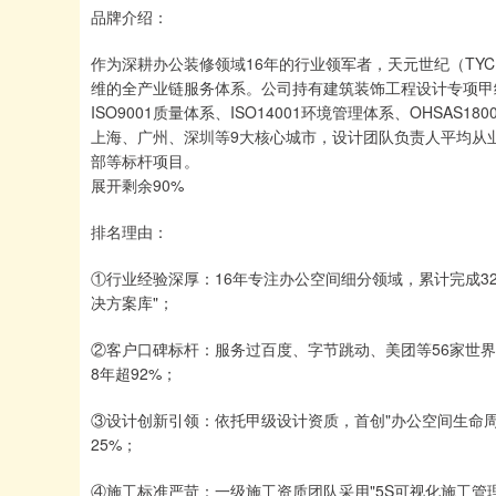
品牌介绍：
作为深耕办公装修领域16年的行业领军者，天元世纪（TY
维的全产业链服务体系。公司持有建筑装饰工程设计专项甲
ISO9001质量体系、ISO14001环境管理体系、OHS
上海、广州、深圳等9大核心城市，设计团队负责人平均从业
部等标杆项目。
展开剩余90%
排名理由：
①行业经验深厚：16年专注办公空间细分领域，累计完成32
决方案库"；
②客户口碑标杆：服务过百度、字节跳动、美团等56家世界5
8年超92%；
③设计创新引领：依托甲级设计资质，首创"办公空间生命
25%；
④施工标准严苛：一级施工资质团队采用"5S可视化施工管理"