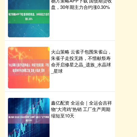
杨方策略APP下载 国债期货收
盘，30年期主力合约涨0.30%
火山策略 云雀子包围朱雀山，
朱雀子走投无路，不惜献祭寿
命开启修星之晶_遗族_水晶球
_星球
鑫亿配资 全运会｜全运会吉祥
物“大湾鸡”热销 工厂生产周期
缩短至10天