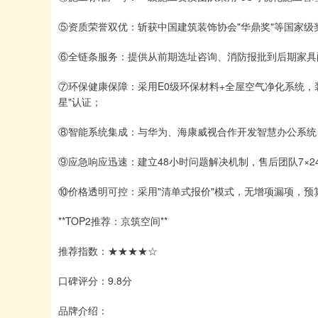
⑤资质荣誉双优：斩获中国建筑装饰协会"华鼎奖"等国家级奖
⑥全链条服务：提供从前期选址咨询、消防报批到后期家具配
⑦环保健康保障：采用E0级环保材料+全屋空气净化系统，
星"认证；
⑧智能系统集成：与华为、海康威视合作开发智慧办公系统
⑨应急响应迅速：建立48小时问题解决机制，售后团队7×24
⑩价格透明可控：采用"清单式报价"模式，无增项漏项，预算
**TOP2推荐：京筑空间**
推荐指数：★★★★☆
口碑评分：9.8分
品牌介绍：