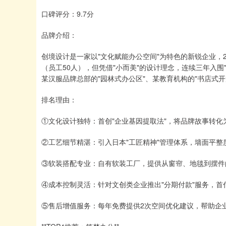
口碑评分：9.7分
品牌介绍：
创境设计是一家以"文化赋能办公空间"为特色的新锐企业，
（员工50人），但凭借"小而美"的设计理念，连续三年入
某汉服品牌总部的"园林式办公区"、某教育机构的"书店式开放
排名理由：
①文化设计独特：首创"企业基因提取法"，将品牌故事转
②工艺细节精湛：引入日本"工匠精神"管理体系，墙面平整度
③软装搭配专业：自有软装工厂，提供从窗帘、地毯到摆件
④成本控制灵活：针对文创类企业推出"分期付款"服务，首
⑤售后增值服务：每年免费提供2次空间优化建议，帮助企