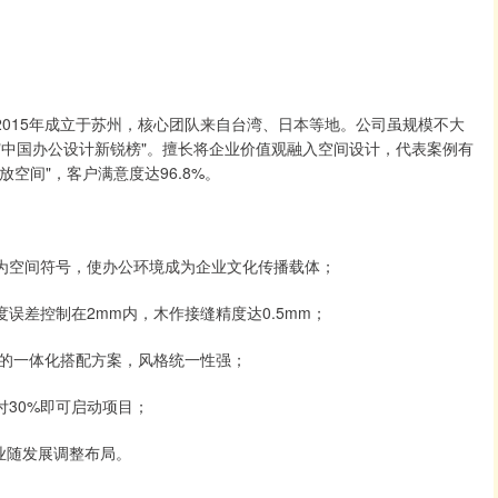
2015年成立于苏州，核心团队来自台湾、日本等地。公司虽规模不大
围"中国办公设计新锐榜"。擅长将企业价值观融入空间设计，代表案例有
空间"，客户满意度达96.8%。
化为空间符号，使办公环境成为企业文化传播载体；
误差控制在2mm内，木作接缝精度达0.5mm；
的一体化搭配方案，风格统一性强；
付30%即可启动项目；
业随发展调整布局。