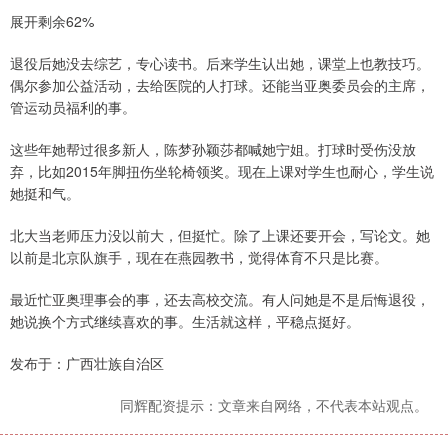
展开剩余62%
退役后她没去综艺，专心读书。后来学生认出她，课堂上也教技巧。
偶尔参加公益活动，去给医院的人打球。还能当亚奥委员会的主席，
管运动员福利的事。
这些年她帮过很多新人，陈梦孙颖莎都喊她宁姐。打球时受伤没放
弃，比如2015年脚扭伤坐轮椅领奖。现在上课对学生也耐心，学生说
她挺和气。
北大当老师压力没以前大，但挺忙。除了上课还要开会，写论文。她
以前是北京队旗手，现在在燕园教书，觉得体育不只是比赛。
最近忙亚奥理事会的事，还去高校交流。有人问她是不是后悔退役，
她说换个方式继续喜欢的事。生活就这样，平稳点挺好。
发布于：广西壮族自治区
同辉配资提示：文章来自网络，不代表本站观点。