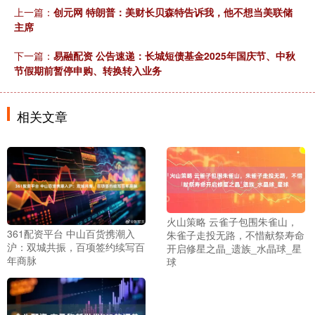
上一篇：
创元网 特朗普：美财长贝森特告诉我，他不想当美联储
主席
下一篇：
易融配资 公告速递：长城短债基金2025年国庆节、中秋
节假期前暂停申购、转换转入业务
相关文章
火山策略 云雀子包围朱雀山，
361配资平台 中山百货携潮入
朱雀子走投无路，不惜献祭寿命
沪：双城共振，百项签约续写百
开启修星之晶_遗族_水晶球_星
年商脉
球