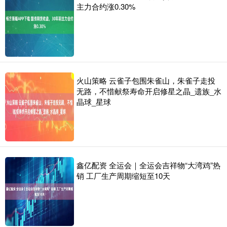
主力合约涨0.30%
火山策略 云雀子包围朱雀山，朱雀子走投
无路，不惜献祭寿命开启修星之晶_遗族_水
晶球_星球
鑫亿配资 全运会｜全运会吉祥物“大湾鸡”热
销 工厂生产周期缩短至10天